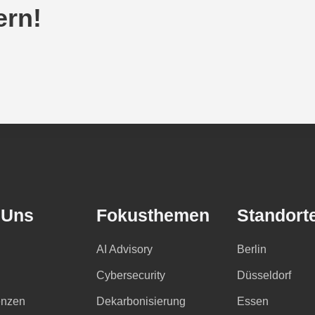
ern!
 Uns
Fokusthemen
Standort
AI Advisory
Berlin
Cybersecurity
Düsseldorf
nzen
Dekarbonisierung
Essen