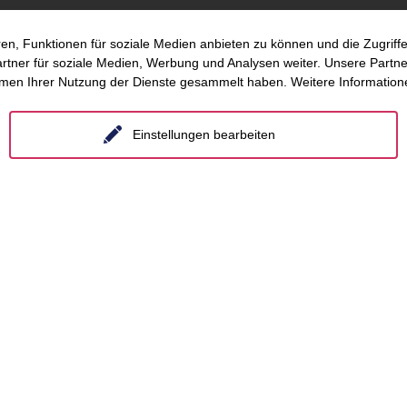
om
Distressed Funds
Frankfurt a.M.
en, Funktionen für soziale Medien anbieten zu können und die Zugrif
s
Künstliche Intelligenz
Hamburg
ner für soziale Medien, Werbung und Analysen weiter. Unsere Partner
hmen Ihrer Nutzung der Dienste gesammelt haben. Weitere Informatione
Hannover
etenzen
Köln
Einstellungen bearbeiten
n
Leipzig
sfelder
München
hemen
Stuttgart