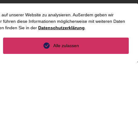
Großbritannien
fe auf unserer Website zu analysieren. Außerdem geben wir
Indien
 führen diese Informationen möglicherweise mit weiteren Daten
n finden Sie in der
Datenschutzerklärung
.
Indonesien
Malaysia
Alle zulassen
Myanmar
Singapur
Thailand
Ukraine
Vietnam
Luxemburg