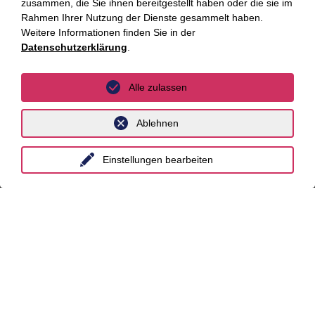
Stuttgart
zusammen, die Sie ihnen bereitgestellt haben oder die sie im
Rahmen Ihrer Nutzung der Dienste gesammelt haben.
Weitere Informationen finden Sie in der
International
Datenschutzerklärung
.
unyer
Alle zulassen
Belgien
Ablehnen
China
Großbritannien
Einstellungen bearbeiten
Indien
Indonesien
Malaysia
Myanmar
Singapur
Thailand