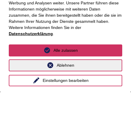
Werbung und Analysen weiter. Unsere Partner führen diese
München
Informationen möglicherweise mit weiteren Daten
zusammen, die Sie ihnen bereitgestellt haben oder die sie im
Stuttgart
Rahmen Ihrer Nutzung der Dienste gesammelt haben.
Weitere Informationen finden Sie in der
International
Datenschutzerklärung
.
unyer
Alle zulassen
Belgien
Ablehnen
China
Großbritannien
Einstellungen bearbeiten
Indien
Indonesien
Malaysia
Myanmar