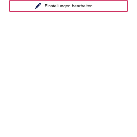
China
Einstellungen bearbeiten
Großbritannien
Indien
Indonesien
Malaysia
Myanmar
Singapur
Thailand
Ukraine
Vietnam
Luxemburg