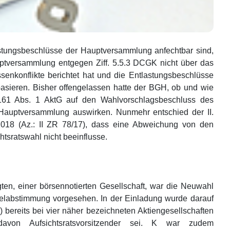
stungsbeschlüsse der Hauptversammlung anfechtbar sind,
uptversammlung entgegen Ziff. 5.5.3 DCGK nicht über das
senkonflikte berichtet hat und die Entlastungsbeschlüsse
basieren. Bisher offengelassen hatte der BGH, ob und wie
 161 Abs. 1 AktG auf den Wahlvorschlagsbeschluss des
r Hauptversammlung auswirken. Nunmehr entschied der II.
018 (Az.: II ZR 78/17), dass eine Abweichung von den
sratswahl nicht beeinflusse.
en, einer börsennotierten Gesellschaft, war die Neuwahl
zelabstimmung vorgesehen. In der Einladung wurde darauf
 bereits bei vier näher bezeichneten Aktiengesellschaften
davon Aufsichtsratsvorsitzender sei. K war zudem