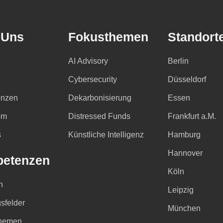
 Uns
Fokusthemen
Standort
AI Advisory
Berlin
Cybersecurity
Düsseldorf
nzen
Dekarbonisierung
Essen
om
Distressed Funds
Frankfurt a.M.
s
Künstliche Intelligenz
Hamburg
Hannover
etenzen
Köln
n
Leipzig
sfelder
München
hemen