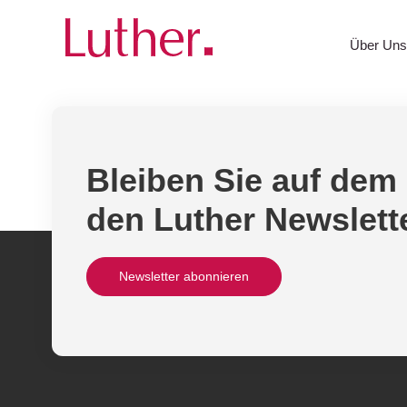
Oops, an error occurred! Request: f593c6ffcaae0
Über Un
Bleiben Sie auf dem
den Luther Newslett
Newsletter abonnieren