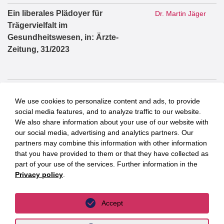
Ein liberales Plädoyer für
Dr. Martin Jäger
Trägervielfalt im
Gesundheitswesen, in: Ärzte-
Zeitung, 31/2023
100 Tage Große Koalition – 100
Dr. Martin Jäger
We use cookies to personalize content and ads, to provide
Tage Gesundheitspolitik, in:
social media features, and to analyze traffic to our website.
Health&Care Management, 4/2025
We also share information about your use of our website with
our social media, advertising and analytics partners. Our
partners may combine this information with other information
that you have provided to them or that they have collected as
Die Zulassung von Parteien zur
Dr. Martin Jäger
part of your use of the services. Further information in the
Bundestagswahl, 2021,
Privacy policy
.
Dissertation
Accept