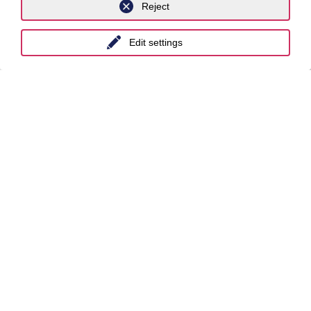
Reject
Edit settings
Stay up to date with
the Luther
newsletters!
Subscribe to the Newsletter