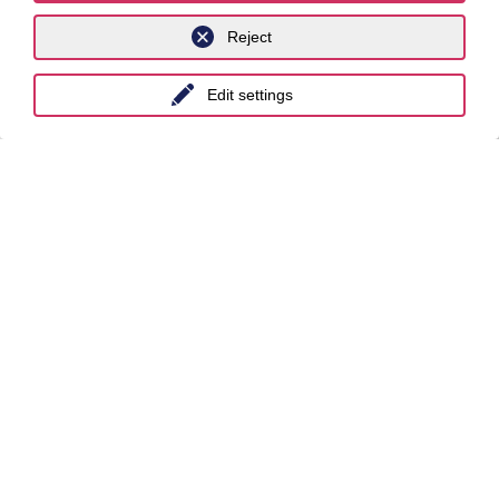
Reject
Edit settings
Stay up to date with
the Luther
newsletters!
Subscribe to the Newsletter