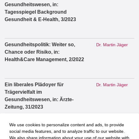
Gesundheitswesen, in:
Tagesspiegel Background
Gesundheit & E-Health, 3/2023
Gesundheitspolitik: Weiter so,
Dr. Martin Jäger
Chance oder Risiko, in:
Health&Care Management, 2/2022
Ein liberales Plädoyer für
Dr. Martin Jäger
Trägervielfalt im
Gesundheitswesen, in: Ärzte-
Zeitung, 31/2023
We use cookies to personalize content and ads, to provide
social media features, and to analyze traffic to our website.
100 Tage Große Koalition – 100
Dr. Martin Jäger
We also share information about your use of our website with