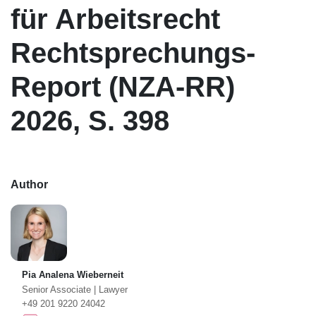
für Arbeitsrecht
Rechtsprechungs-
Report (NZA-RR)
2026, S. 398
Author
Pia Analena Wieberneit
Senior Associate
|
Lawyer
+49 201 9220 24042