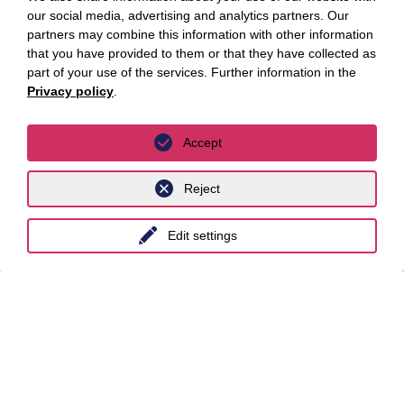
Tage Gesundheitspolitik, in:
our social media, advertising and analytics partners. Our
Health&Care Management, 4/2025
partners may combine this information with other information
that you have provided to them or that they have collected as
part of your use of the services. Further information in the
Privacy policy
.
Die Zulassung von Parteien zur
Dr. Martin Jäger
Bundestagswahl, 2021,
Dissertation
Accept
Reject
Edit settings
Stay up to date with
the Luther