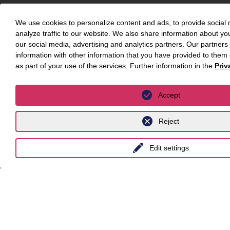
International
We use cookies to personalize content and ads, to provide social 
analyze traffic to our website. We also share information about yo
unyer
our social media, advertising and analytics partners. Our partner
information with other information that you have provided to them 
Belgium
as part of your use of the services. Further information in the
Priv
China
Accept
India
Indonesia
Reject
Malaysia
Edit settings
Myanmar
Singapore
Thailand
Ukraine