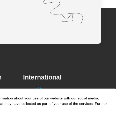
s
International
unyer
ormation about your use of our website with our social media,
Belgium
t they have collected as part of your use of the services. Further
China