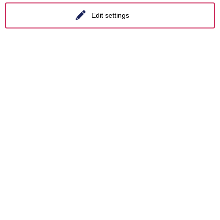
om
Decarbonisation
Essen
Edit settings
Distressed Funds
Frankfurt a.M.
Artificial intelligence
Hamburg
tise
Hanover
s
Leipzig
 areas
Munich
pics
Stuttgart