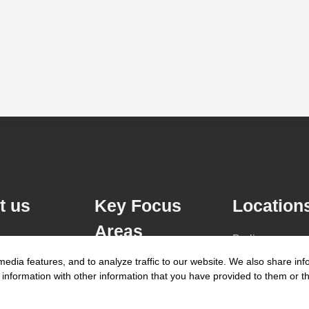
t us
Key Focus
Location
Areas
Berlin
edia features, and to analyze traffic to our website. We also share inf
AI Advisory
Cologne
information with other information that you have provided to them or tha
e
Cybersecurity
Dusseldorf