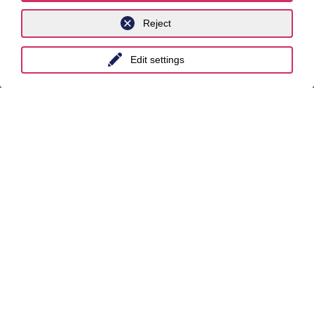
Reject
International
Edit settings
unyer
Belgium
China
India
Indonesia
Malaysia
Myanmar
Singapore
Thailand
Ukraine