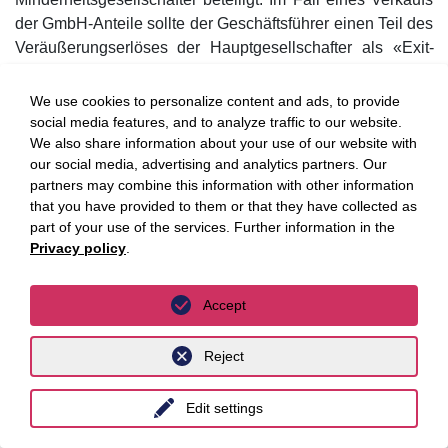
der GmbH-Anteile sollte der Geschäftsführer einen Teil des
Veräußerungserlöses der Hauptgesellschafter als «Exit-
Bonus» erhalten, wobei ein Verkauf des Minderheitsanteils
des Klägers nicht Voraussetzung für die Bonus-Gewährung
We use cookies to personalize content and ads, to provide
war. Im Jahr 2006 veräußerten alle Gesellschafter
social media features, and to analyze traffic to our website.
We also share information about your use of our website with
sämtliche GmbH-Anteile an einen Dritten. Den auf den
our social media, advertising and analytics partners. Our
verkauften Anteil des Klägers entfallenden Erlös
partners may combine this information with other information
behandelte das Finanzamt als steuerlich begünstigten
that you have provided to them or that they have collected as
Veräußerungsgewinn (heute Teileinkünfteverfahren,
part of your use of the services. Further information in the
damals noch Halbeinkünfteverfahren), den «Exit-Bonus»
Privacy policy
.
jedoch als voll steuerpflichtigen Arbeitslohn. Der Kläger
vertrat dagegen die Ansicht, dass auch der «Exit-Bonus»
Accept
als «disquotaler Veräußerungsgewinn» steuerlich
begünstigter Veräußerungsgewinn sei.
Reject
Das FG Münster bestätigte die Position des Finanzamts,
dass der «Exit-Bonus» kein steuerlich begünstigter
Edit settings
Veräußerungsgewinn ist. Der Idee, den Gesamt-
Veräußerungserlös den verkaufenden Gesellschaftern für