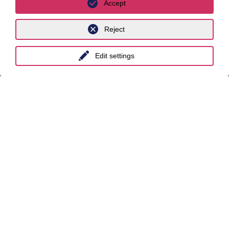
Accept
unyer
Reject
Belgium
Edit settings
China
India
Indonesia
Malaysia
Myanmar
Singapore
Thailand
Ukraine
United Kingdom