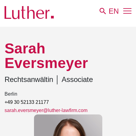
EN
Luther
Team
Sarah Eversmeyer
Sarah
Eversmeyer
Rechtsanwältin
│
Associate
Berlin
+49 30 52133 21177
sarah.eversmeyer@luther-lawfirm.com