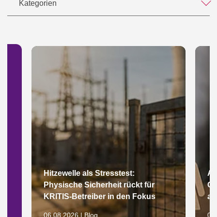
Kategorien
Hitzewelle als Stresstest:
Ar
Physische Sicherheit rückt für
Gl
KRITIS-Betreiber in den Fokus
au
06.08.2026 | Blog
05.