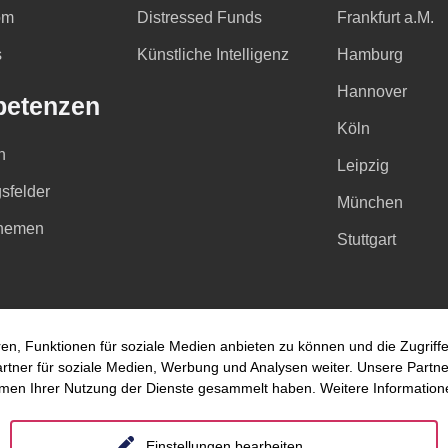
om
Distressed Funds
Frankfurt a.M.
s
Künstliche Intelligenz
Hamburg
Hannover
etenzen
Köln
n
Leipzig
sfelder
München
hemen
Stuttgart
en, Funktionen für soziale Medien anbieten zu können und die Zugrif
ner für soziale Medien, Werbung und Analysen weiter. Unsere Partner
hmen Ihrer Nutzung der Dienste gesammelt haben. Weitere Informatione
Einstellungen bearbeiten