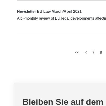
Newsletter EU Law March/April 2021
A bi-monthly review of EU legal developments affect
<<
<
7
8
Bleiben Sie auf dem