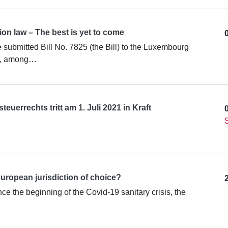
on law – The best is yet to come
submitted Bill No. 7825 (the Bill) to the Luxembourg
h, among…
uerrechts tritt am 1. Juli 2021 in Kraft
ropean jurisdiction of choice?
nce the beginning of the Covid-19 sanitary crisis, the