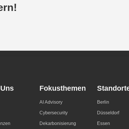
ern!
 Uns
Fokusthemen
Standort
AI Advisory
Berlin
Cybersecurity
Düsseldorf
nzen
Dekarbonisierung
Essen