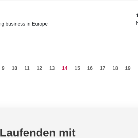
ing business in Europe
9
10
11
12
13
14
15
16
17
18
19
 Laufenden mit