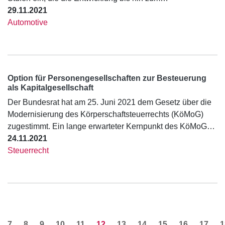
29.11.2021
Automotive
Option für Personengesellschaften zur Besteuerung
als Kapitalgesellschaft
Der Bundesrat hat am 25. Juni 2021 dem Gesetz über die
Modernisierung des Körperschaftsteuerrechts (KöMoG)
zugestimmt. Ein lange erwarteter Kernpunkt des KöMoG…
24.11.2021
Steuerrecht
7
8
9
10
11
12
13
14
15
16
17
1