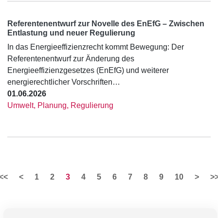
Referentenentwurf zur Novelle des EnEfG – Zwischen
Entlastung und neuer Regulierung
In das Energieeffizienzrecht kommt Bewegung: Der
Referentenentwurf zur Änderung des
Energieeffizienzgesetzes (EnEfG) und weiterer
energierechtlicher Vorschriften…
01.06.2026
Umwelt, Planung, Regulierung
<<
<
1
2
3
4
5
6
7
8
9
10
>
>