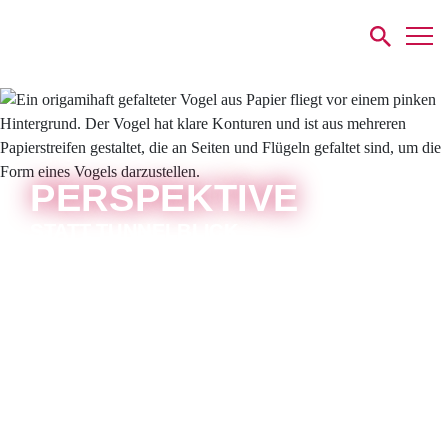
Luther
Karriere
Karriere
PERSPEKTIVE
STATT TUNNELBLICK.